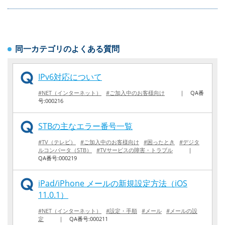
同一カテゴリのよくある質問
IPv6対応について
#NET（インターネット）
#ご加入中のお客様向け
｜
QA番
号:000216
STBの主なエラー番号一覧
#TV（テレビ）
#ご加入中のお客様向け
#困ったとき
#デジタ
ルコンバータ（STB）
#TVサービスの障害・トラブル
｜
QA番号:000219
iPad/iPhone メールの新規設定方法（iOS
11.0.1）
#NET（インターネット）
#設定・手順
#メール
#メールの設
定
｜
QA番号:000211