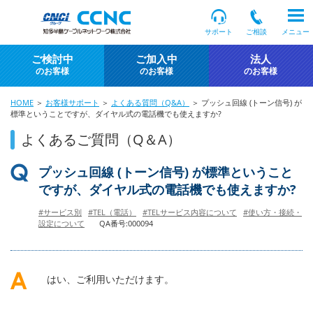
サポート
ご相談
メニュー
ご検討中
ご加入中
法人
のお客様
のお客様
のお客様
HOME
＞
お客様サポート
＞
よくある質問（Q&A）
＞ プッシュ回線 (トーン信号) が
標準ということですが、ダイヤル式の電話機でも使えますか?
よくあるご質問（Q＆A）
プッシュ回線 (トーン信号) が標準ということ
ですが、ダイヤル式の電話機でも使えますか?
#サービス別
#TEL（電話）
#TELサービス内容について
#使い方・接続・
設定について
QA番号:000094
はい、ご利用いただけます。