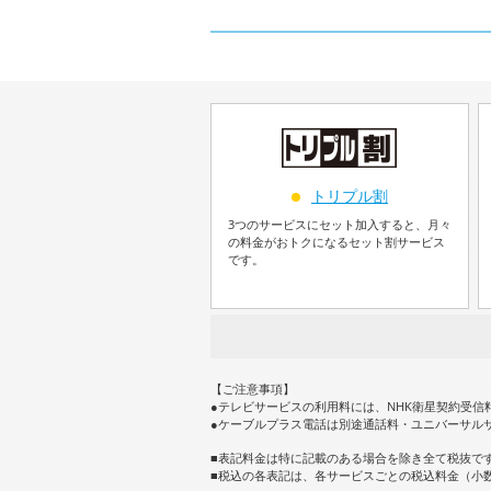
トリプル割
3つのサービスにセット加入すると、月々
の料金がおトクになるセット割サービス
です。
【ご注意事項】
●テレビサービスの利用料には、NHK衛星契約受信
●ケーブルプラス電話は別途通話料・ユニバーサル
■表記料金は特に記載のある場合を除き全て税抜で
■税込の各表記は、各サービスごとの税込料金（小