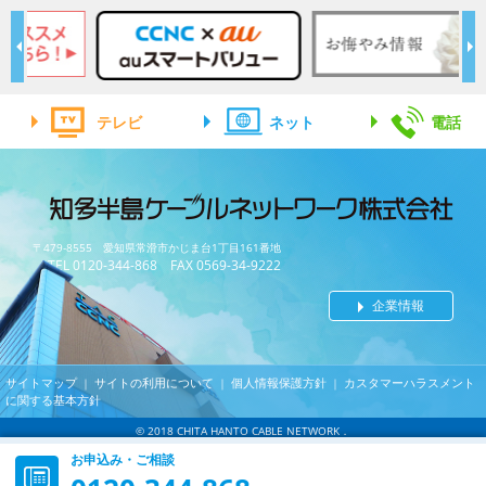
テレビ
ネット
電話
〒479-8555 愛知県常滑市かじま台1丁目161番地
TEL 0120-344-868 FAX 0569-34-9222
企業情報
サイトマップ
サイトの利用について
個人情報保護方針
カスタマーハラスメント
｜
｜
｜
に関する基本方針
© 2018 CHITA HANTO CABLE NETWORK．
お申込み・ご相談