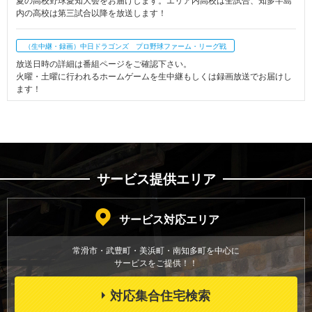
夏の高校野球愛知大会をお届けします。エリア内高校は全試合、知多半島
内の高校は第三試合以降を放送します！
（生中継・録画）中日ドラゴンズ プロ野球ファーム・リーグ戦
放送日時の詳細は番組ページをご確認下さい。
火曜・土曜に行われるホームゲームを生中継もしくは録画放送でお届けし
ます！
世間遺産
月～木 ６：４５～、月～金 １８：００～ 他
誰の心の中にもある「大切なもの」「未来に残したいもの」を世間遺産と
呼び、町で出会った皆さんに伺う番組です。
サービス提供エリア
HIGHスク知多半島
毎週月～土曜7：30～、毎週土・日曜20：45～ 他
サービス対応エリア
知多半島内３つのケーブルテレビが共同制作！授業の様子から部活動、イ
ベントまで今まで知らなかった高校生活が良く分かる学校紹介番組。
常滑市・武豊町・美浜町・南知多町を
中心に
サービスをご提供！！
対応集合住宅検索