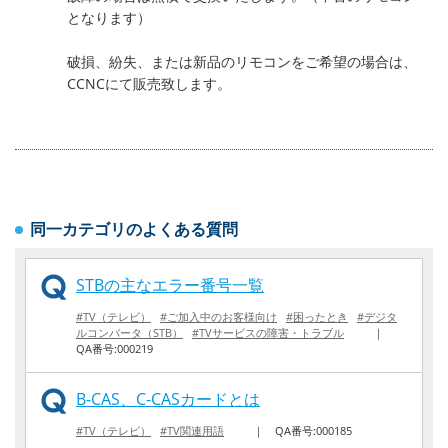
となります）
破損、紛失、または新品のリモコンをご希望の場合は、
CCNCにて販売致します。
同一カテゴリのよくある質問
STBの主なエラー番号一覧
#TV（テレビ）
#ご加入中のお客様向け
#困ったとき
#デジタ
ルコンバータ（STB）
#TVサービスの障害・トラブル
｜
QA番号:000219
B-CAS、C-CASカードとは
#TV（テレビ）
#TV関連用語
｜
QA番号:000185