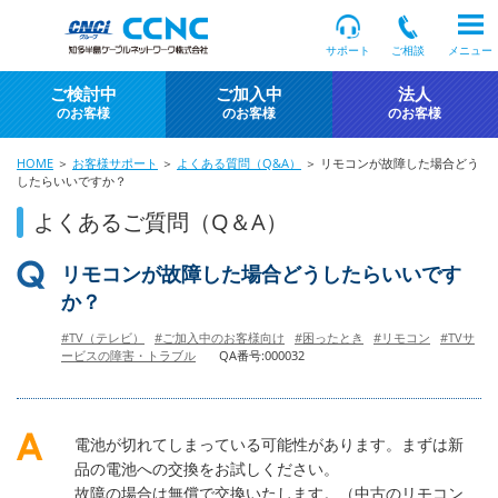
サポート
ご相談
メニュー
ご検討中
ご加入中
法人
のお客様
のお客様
のお客様
HOME
＞
お客様サポート
＞
よくある質問（Q&A）
＞ リモコンが故障した場合どう
したらいいですか？
よくあるご質問（Q＆A）
リモコンが故障した場合どうしたらいいです
か？
#TV（テレビ）
#ご加入中のお客様向け
#困ったとき
#リモコン
#TVサ
ービスの障害・トラブル
QA番号:000032
電池が切れてしまっている可能性があります。まずは新
品の電池への交換をお試しください。
故障の場合は無償で交換いたします。（中古のリモコン