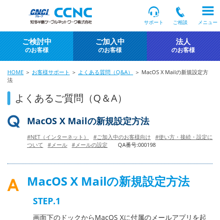
サポート
ご相談
メニュー
ご検討中
ご加入中
法人
のお客様
のお客様
のお客様
HOME
＞
お客様サポート
＞
よくある質問（Q&A）
＞ MacOS X Mailの新規設定方
法
よくあるご質問（Q＆A）
MacOS X Mailの新規設定方法
#NET（インターネット）
#ご加入中のお客様向け
#使い方・接続・設定に
ついて
#メール
#メールの設定
QA番号:000198
MacOS X Mailの新規設定方法
STEP.1
画面下のドックからMacOS Xに付属のメールアプリを起