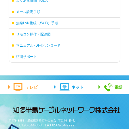
よくある質問（Q&A）
メール設定手順
無線LAN接続（Wi-Fi）手順
リモコン操作・配線図
マニュアルPDFダウンロード
訪問サポート
テレビ
ネット
電話
〒479-8555 愛知県常滑市かじま台1丁目161番地
TEL 0120-344-868 FAX 0569-34-9222