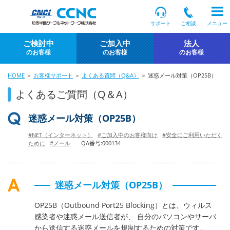
サポート
ご相談
メニュー
ご検討中
ご加入中
法人
のお客様
のお客様
のお客様
HOME
＞
お客様サポート
＞
よくある質問（Q&A）
＞ 迷惑メール対策（OP25B）
よくあるご質問（Q＆A）
迷惑メール対策（OP25B）
#NET（インターネット）
#ご加入中のお客様向け
#安全にご利用いただく
ために
#メール
QA番号:000134
迷惑メール対策（OP25B）
OP25B（Outbound Port25 Blocking）とは、ウィルス
感染者や迷惑メール送信者が、 自分のパソコンやサーバ
から送信する迷惑メールを規制するための対策です。