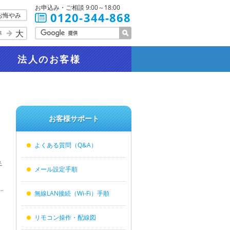
お申込み・ご相談 9:00～18:00
0120-344-868
お悔やみ
大
準
法人
のお客様
お客様サポート
よくある質問（Q&A）
ネ
メール設定手順
無線LAN接続（Wi-Fi）手順
リモコン操作・配線図