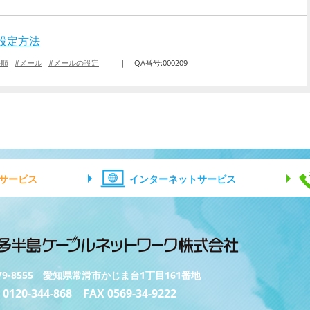
新規設定方法
手順
#メール
#メールの設定
｜
QA番号:000209
サービス
インターネットサービス
79-8555 愛知県常滑市かじま台1丁目161番地
 0120-344-868 FAX 0569-34-9222