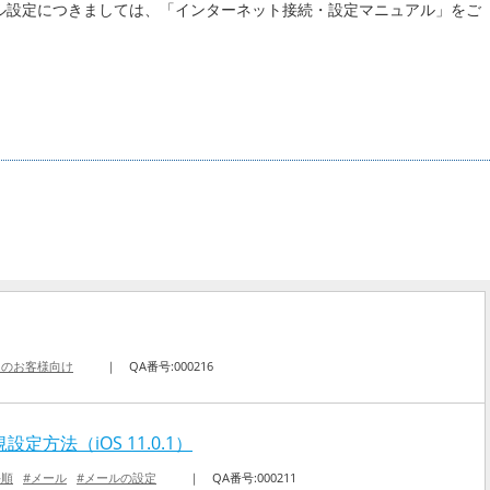
ル設定につきましては、「インターネット接続・設定マニュアル」をご
中のお客様向け
｜
QA番号:000216
規設定方法（iOS 11.0.1）
手順
#メール
#メールの設定
｜
QA番号:000211