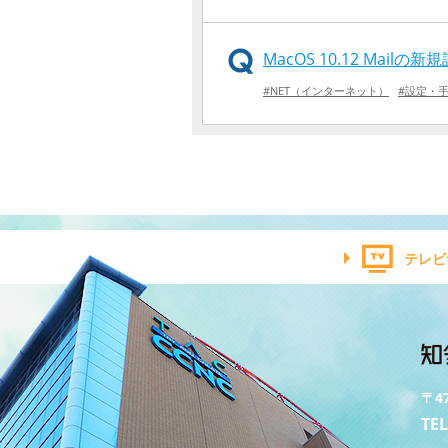
MacOS 10.12 Mailの
#NET（インターネット）
#設定・
テレビ
〒4
TEL