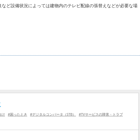
良など設備状況によっては建物内のテレビ配線の張替えなどが必要な場
覧
向け
#困ったとき
#デジタルコンバータ（STB）
#TVサービスの障害・トラブ