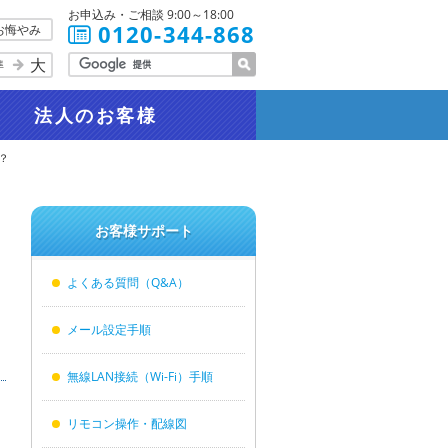
お申込み・ご相談 9:00～18:00
0120-344-868
お悔やみ
大
準
法人
のお客様
？
お客様サポート
ま
よくある質問（Q&A）
メール設定手順
無線LAN接続（Wi-Fi）手順
リモコン操作・配線図