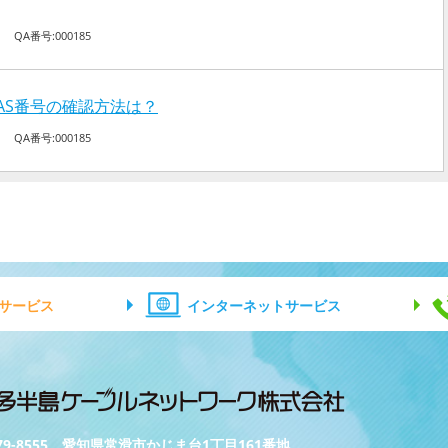
｜
QA番号:000185
ACAS番号の確認方法は？
｜
QA番号:000185
サービス
インターネットサービス
79-8555 愛知県常滑市かじま台1丁目161番地