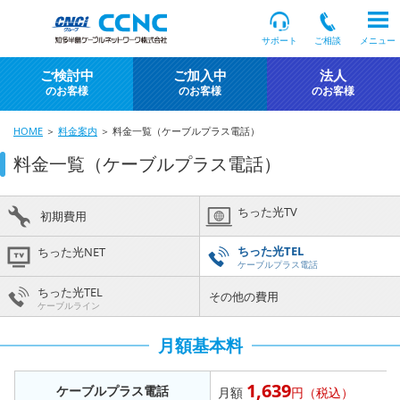
サポート
ご相談
メニュー
ご検討中
ご加入中
法人
のお客様
のお客様
のお客様
HOME
＞
料金案内
＞ 料金一覧（ケーブルプラス電話）
料金一覧（ケーブルプラス電話）
ちった光TV
初期費用
ちった光TEL
ちった光NET
ケーブルプラス電話
ちった光TEL
その他の費用
ケーブルライン
月額基本料
1,639
ケーブルプラス電話
月額
円（税込）