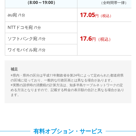
（8:00～19:00）
（全時間帯一律）
17.05
au宛
/1分
円（税込）
NTTドコモ宛
/1分
17.6
ソフトバンク宛
/1分
円（税込）
ワイモバイル宛
/1分
補足
※県内・県外の区分は平成11年郵政省令第24号によって定められた都道府県
の区域に従っており、⼀般的な⾏政区画とは異なる場合があります。
※実際の請求時の消費税の計算方法は、知多半島ケーブルネットワークの定
める方法となりますので、記載する料金の表示額の合計と異なる場合があり
ます。
有料オプション・サービス