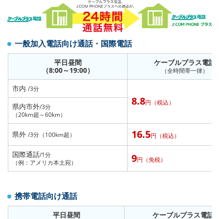
一般加入電話向け通話・国際電話
平日昼間
ケーブルプラス電話
（8:00～19:00）
（全時間帯一律）
市内
/3分
8.8
円（税込）
県内市外
/3分
（20km超～60km）
16.5
県外
/3分（100km超）
円（税込）
国際通話
/1分
9
円（免税）
（例：アメリカ本土宛）
携帯電話向け通話
平日昼間
ケーブルプラス電話