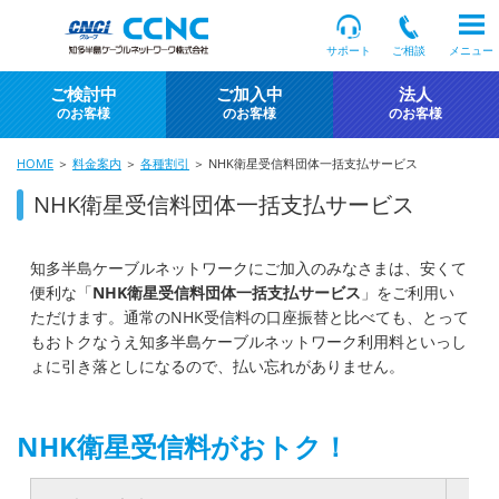
サポート
ご相談
メニュー
ご検討中
ご加入中
法人
のお客様
のお客様
のお客様
HOME
＞
料金案内
＞
各種割引
＞ NHK衛星受信料団体一括支払サービス
NHK衛星受信料団体一括支払サービス
知多半島ケーブルネットワークにご加入のみなさまは、安くて
便利な「
NHK衛星受信料団体一括支払サービス
」をご利用い
ただけます。通常のNHK受信料の口座振替と比べても、とって
もおトクなうえ知多半島ケーブルネットワーク利用料といっし
ょに引き落としになるので、払い忘れがありません。
NHK衛星受信料がおトク！