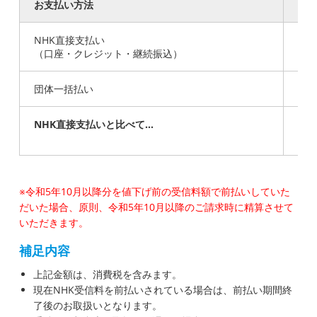
お支払い方法
2か
NHK直接支払い
3,9
（口座・クレジット・継続振込）
団体一括払い
3,5
NHK直接支払いと比べて…
※令和5年10月以降分を値下げ前の受信料額で前払いしていた
だいた場合、原則、令和5年10月以降のご請求時に精算させて
いただきます。
補足内容
上記金額は、消費税を含みます。
現在NHK受信料を前払いされている場合は、前払い期間終
了後のお取扱いとなります。