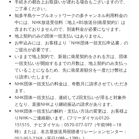
手続きの都合上お取扱いが遅れる場合もございますので、
ご了承ください。
知多半島ケーブルネットワークの多チャンネル利用料金の
中には、NHK放送受信料〔地上+BS放送分(衛星契約)〕は
含まれておりませんので、別途料金が必要になります。
地上契約のみの団体一括支払いはありません。
お申込みには、お客様より「NHK団体一括支払申込書」の
ご提出が必要です。
いままで地上契約で、新規に衛星契約をされる方は、団体
一括支払いが開始するまでの月数は、地上契約のみ支払っ
ていることになるため、先に衛星差額分を一度だけ弊社よ
り請求いたします。
NHK団体一括支払の料金は、奇数月に請求させていただき
ます。
NHK団体一括支払は、連続して2回支払いが滞ると対象外
となり、直接NHKより継続振込の請求があります。
NHK団体一括支払の解約・支払い方法の変更は、お客様よ
りNHKへご連絡願います。(フリーダイヤル0120-
151515、ナビダイヤル：0570-077-077（午前9時～18
時）または、名古屋放送局視聴者リレーションセンター：
052-952-7268（平日10時～17時）)