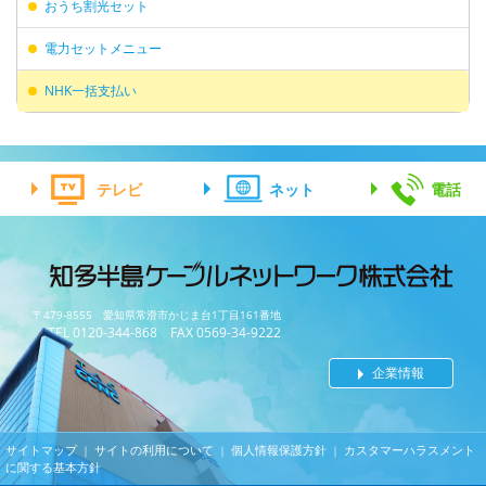
おうち割光セット
電力セットメニュー
NHK一括支払い
テレビ
ネット
電話
〒479-8555 愛知県常滑市かじま台1丁目161番地
TEL 0120-344-868 FAX 0569-34-9222
企業情報
サイトマップ
サイトの利用について
個人情報保護方針
カスタマーハラスメント
｜
｜
｜
に関する基本方針