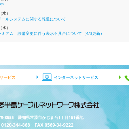
中！
日（水）
のメールシステムに関する報道について
日（水）
プレミアム 設備変更に伴う表示不具合について（4/3更新）
サービス
インターネットサービス
79-8555 愛知県常滑市かじま台1丁目161番地
 0120-344-868 FAX 0569-34-9222