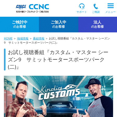
サポート
ご相談
メニュー
ご検討中
ご加入中
法人
のお客様
のお客様
のお客様
HOME
＞
地域情報
＞
番組情報
＞ お試し視聴番組『カスタム・マスター シーズン
9 サミットモータースポーツパーク(二)』
お試し視聴番組『カスタム・マスター シー
ズン9 サミットモータースポーツパーク
(二)』