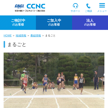
サポート
ご相談
メニュー
ご検討中
ご加入中
法人
のお客様
のお客様
のお客様
HOME
＞
地域情報
＞
番組情報
＞ まるごと
まるごと