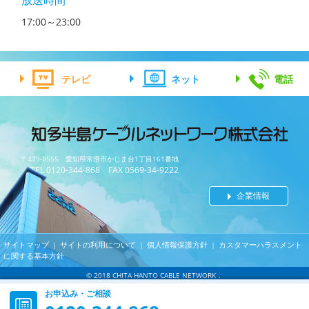
放送時間
17:00～23:00
テレビ
ネット
電話
〒479-8555 愛知県常滑市かじま台1丁目161番地
TEL 0120-344-868 FAX 0569-34-9222
企業情報
サイトマップ
サイトの利用について
個人情報保護方針
カスタマーハラスメント
｜
｜
｜
に関する基本方針
© 2018 CHITA HANTO CABLE NETWORK．
お申込み・ご相談