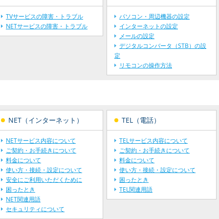
TVサービスの障害・トラブル
パソコン・周辺機器の設定
NETサービスの障害・トラブル
インターネットの設定
メールの設定
デジタルコンバータ（STB）の設
定
リモコンの操作方法
NET（インターネット）
TEL（電話）
NETサービス内容について
TELサービス内容について
ご契約・お手続きについて
ご契約・お手続きについて
料金について
料金について
使い方・接続・設定について
使い方・接続・設定について
安全にご利用いただくために
困ったとき
困ったとき
TEL関連用語
NET関連用語
セキュリティについて