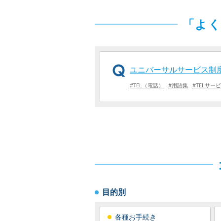
「よく
ユニバーサルサービス制
#TEL（電話）
#用語集
#TELサー
目的別
各種お手続き