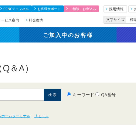
CCNCチャンネル
お客様サポート
ご相談・お申込み
採用情報
文字サイズ
標
サービス案内
料金案内
ご加入中
のお客様
Q＆A）
キーワード
QA番号
ルホームターミナル
リモコン