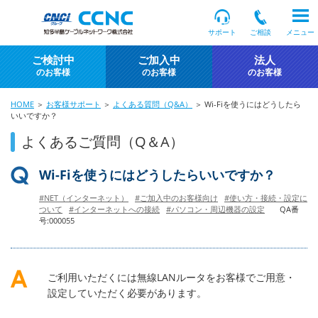
サポート
ご相談
メニュー
ご検討中
ご加入中
法人
のお客様
のお客様
のお客様
HOME
＞
お客様サポート
＞
よくある質問（Q&A）
＞ Wi-Fiを使うにはどうしたら
いいですか？
よくあるご質問（Q＆A）
Wi-Fiを使うにはどうしたらいいですか？
#NET（インターネット）
#ご加入中のお客様向け
#使い方・接続・設定に
ついて
#インターネットへの接続
#パソコン・周辺機器の設定
QA番
号:000055
ご利用いただくには無線LANルータをお客様でご用意・
設定していただく必要があります。