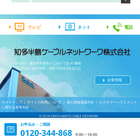
テレビ
ネット
電話
〒479-8555 愛知県常滑市かじま台1丁目161番地
TEL 0120-344-868 FAX 0569-34-9222
企業情報
サイトマップ
サイトの利用について
個人情報保護方針
カスタマーハラスメント
｜
｜
｜
に関する基本方針
© 2018 CHITA HANTO CABLE NETWORK．
お申込み・ご相談
0120-344-868
9:00～18:00