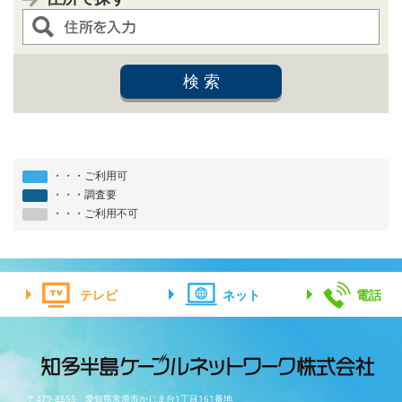
・・・ご利用可
・・・調査要
・・・ご利用不可
テレビ
ネット
電話
〒479-8555 愛知県常滑市かじま台1丁目161番地