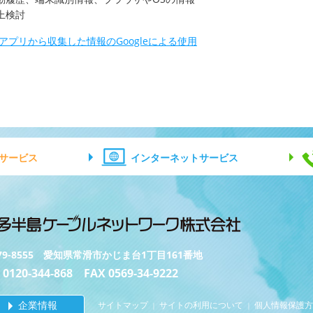
上検討
やアプリから収集した情報のGoogleによる使用
サービス
インターネットサービス
79-8555 愛知県常滑市かじま台1丁目161番地
 0120-344-868 FAX 0569-34-9222
企業情報
サイトマップ
サイトの利用について
個人情報保護方
｜
｜