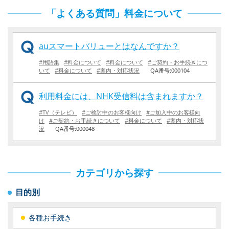
「よくある質問」料金について
auスマートバリューとはなんですか？
#用語集
#料金について
#料金について
#ご契約・お手続きにつ
いて
#料金について
#案内・対応状況
QA番号:000104
利用料金には、NHK受信料は含まれますか？
#TV（テレビ）
#ご検討中のお客様向け
#ご加入中のお客様向
け
#ご契約・お手続きについて
#料金について
#案内・対応状
況
QA番号:000048
カテゴリから探す
目的別
各種お手続き